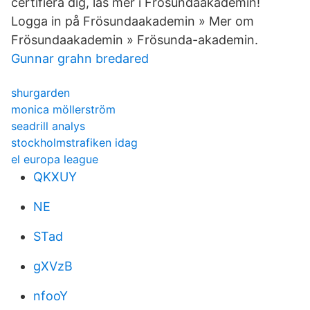
certifiera dig, läs mer i Frösundaakademin!
Logga in på Frösundaakademin » Mer om
Frösundaakademin » Frösunda-akademin.
Gunnar grahn bredared
shurgarden
monica möllerström
seadrill analys
stockholmstrafiken idag
el europa league
QKXUY
NE
STad
gXVzB
nfooY