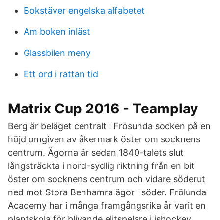
Bokstäver engelska alfabetet
Am boken inläst
Glassbilen meny
Ett ord i rattan tid
Matrix Cup 2016 - Teamplay
Berg är beläget centralt i Frösunda socken på en
höjd omgiven av åkermark öster om socknens
centrum. Ägorna är sedan 1840-talets slut
långsträckta i nord-sydlig riktning från en bit
öster om socknens centrum och vidare söderut
ned mot Stora Benhamra ägor i söder. Frölunda
Academy har i många framgångsrika år varit en
plantskola för blivande elitspelare i ishockey.