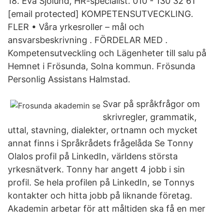
18. Eva Sjölund, HR-specialist. 010 - 130 32 61
[email protected] KOMPETENSUTVECKLING.
FLER • Våra yrkesroller – mål och
ansvarsbeskrivning . FÖRDELAR MED .
Kompetensutveckling och Lägenheter till salu på
Hemnet i Frösunda, Solna kommun. Frösunda
Personlig Assistans Halmstad.
Svar på språk­frågor om
skriv­regler, grammatik,
uttal, stavning, dialekter, ort­namn och mycket
annat finns i Språkrådets frågelåda Se Tonny
Olalos profil på LinkedIn, världens största
yrkesnätverk. Tonny har angett 4 jobb i sin
profil. Se hela profilen på LinkedIn, se Tonnys
kontakter och hitta jobb på liknande företag.
Akademin arbetar för att måltiden ska få en mer