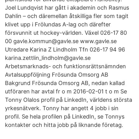
Joel Lundqvist har gått i akademin och Rasmus
Dahlin – och däremellan åtskilliga fler som tagit
klivet upp i Frölundas A-lag och därefter
försvunnit ut hockey-världen. Växel 026-17 80
00 gavle.kommun@gavle.se www.gavle.se
Utredare Karina Z Lindholm Tfn 026-17 94 96
karina.zettlin_lindholm@gavle.se
Arbetsmarknads- och funktionsrättsnämnden
Avtalsuppföljning Frösunda Omsorg AB
Bakgrund Frösunda Omsorg AB, nedan kallad
utföraren har avtal fr o m 2016-02-01 t o m Se
Tonny Olalos profil på LinkedIn, världens största
yrkesnätverk. Tonny har angett 4 jobb i sin
profil. Se hela profilen på LinkedIn, se Tonnys
kontakter och hitta jobb på liknande företag.