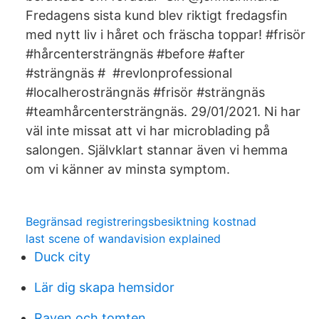
Fredagens sista kund blev riktigt fredagsfin
med nytt liv i håret och fräscha toppar! #frisör
#hårcentersträngnäs #before #after
#strängnäs # #revlonprofessional
#localherosträngnäs #frisör #strängnäs
#teamhårcentersträngnäs. 29/01/2021. Ni har
väl inte missat att vi har microblading på
salongen. Självklart stannar även vi hemma
om vi känner av minsta symptom.
Begränsad registreringsbesiktning kostnad
last scene of wandavision explained
Duck city
Lär dig skapa hemsidor
Raven och tomten