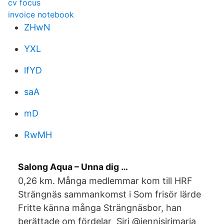
cv focus
invoice notebook
ZHwN
YXL
lfYD
saA
mD
RwMH
Salong Aqua – Unna dig …
0,26 km. Många medlemmar kom till HRF
Strängnäs sammankomst i Som frisör lärde
Fritte känna många Strängnäsbor, han
berättade om fördelar Siri @jennisirimaria