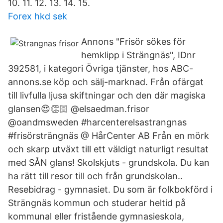
10. 11. 12. 13. 14. 15.
Forex hkd sek
Annons "Frisör sökes för
hemklipp i Strängnäs", IDnr
392581, i kategori Övriga tjänster, hos ABC-
annons.se köp och sälj-marknad. Från ofärgat
till livfulla ljusa skiftningar och den där magiska
glansen😍👏🏻 @elsaedman.frisor
@oandmsweden #harcenterelsastrangnas
#frisörsträngnäs @ HårCenter AB Från en mörk
och skarp utväxt till ett väldigt naturligt resultat
med SÅN glans! Skolskjuts - grundskola. Du kan
ha rätt till resor till och från grundskolan..
Resebidrag - gymnasiet. Du som är folkbokförd i
Strängnäs kommun och studerar heltid på
kommunal eller fristående gymnasieskola,